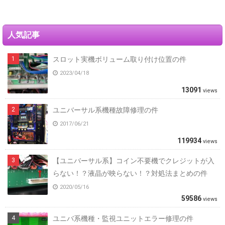
人気記事
スロット実機ボリューム取り付け位置の件
2023/04/18
13091
views
ユニバーサル系機種故障修理の件
2017/06/21
119934
views
【ユニバーサル系】コイン不要機でクレジットが入
らない！？液晶が映らない！？対処法まとめの件
2020/05/16
59586
views
ユニバ系機種・監視ユニットエラー修理の件