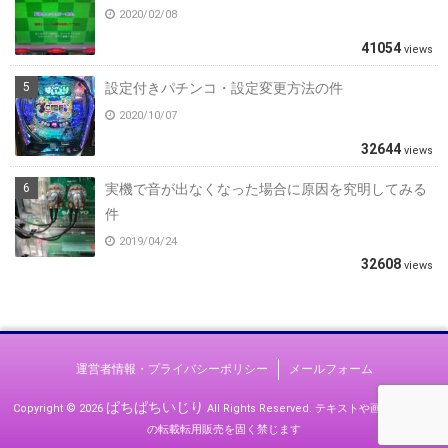
2020/02/08
41054
views
設定付きパチンコ・設定変更方法の件
2020/10/07
32644
views
実機で音が出なくなった場合に原因を究明してみる
件
2019/04/24
32608
views
運営者情報・プライバシーポリシー
メールフォーム
ぱちぱちいじり
Copyright © 2026
All Rights Reserved.
テキストや画像等すべて
の転載転用販売を固く禁じます