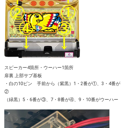
スピーカー4箇所・ウーハー1箇所
扉裏 上部サブ基板
・白の10ピン 手前から（紫黒）1・2番が①、3・4番が
②
（緑黒）5・6番が③、7・8番が④、9・10番がウーハー