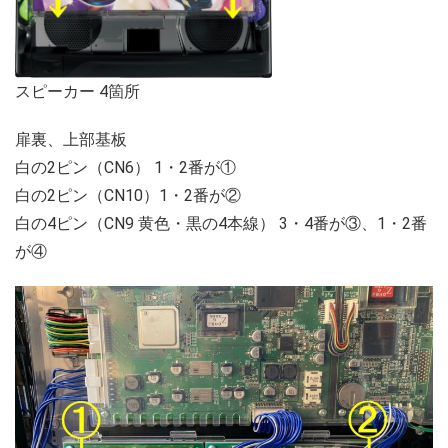
スピーカー 4箇所
扉裏、上部基板
白の2ピン（CN6） 1・2番が①
白の2ピン（CN10）1・2番が②
白の4ピン（CN9 黄色・黒の4本線） 3・4番が③、1・2番
が④