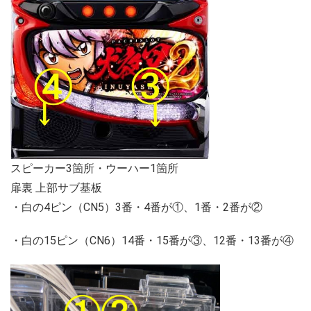
スピーカー3箇所・ウーハー1箇所
扉裏 上部サブ基板
・白の4ピン（CN5）3番・4番が①、1番・2番が②
・白の15ピン（CN6）14番・15番が③、12番・13番が④