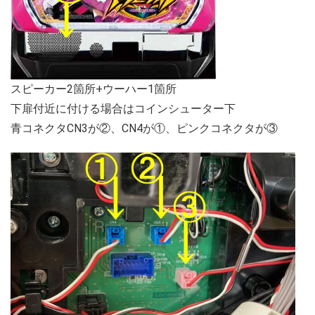
スピーカー2箇所+ウーハー1箇所
下扉付近に付ける場合はコインシューター下
青コネクタCN3が②、CN4が①、ピンクコネクタが③