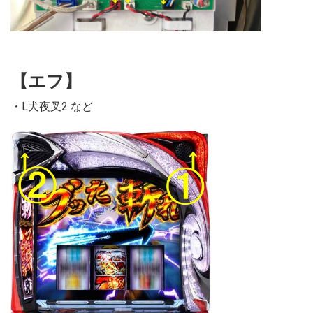
【エフ】
・L犬夜叉2 など