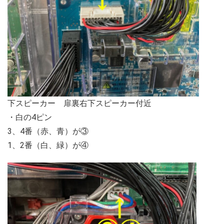
下スピーカー 扉裏右下スピーカー付近
・白の4ピン
3、4番（赤、青）が③
1、2番（白、緑）が④