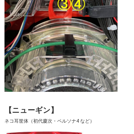
【ニューギン】
ネコ耳筐体（初代慶次・ペルソナ4 など）