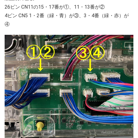
26ピン CN11の15・17番が①、11・13番が②
4ピン CN5 1・2番（緑・青）が③、3・4番（緑・赤）が
④