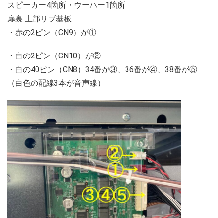
スピーカー4箇所・ウーハー1箇所
扉裏 上部サブ基板
・赤の2ピン（CN9）が①
・白の2ピン（CN10）が②
・白の40ピン（CN8）34番が③、36番が④、38番が⑤
（白色の配線3本が音声線）