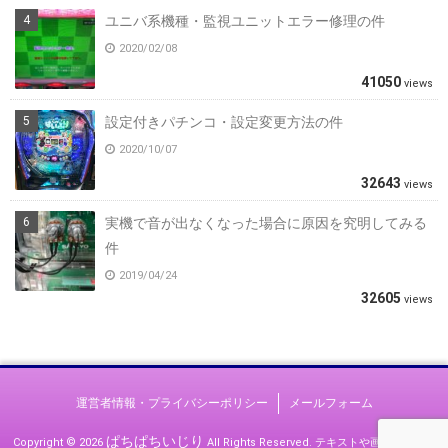
ユニバ系機種・監視ユニットエラー修理の件
2020/02/08
41050
views
設定付きパチンコ・設定変更方法の件
2020/10/07
32643
views
実機で音が出なくなった場合に原因を究明してみる
件
2019/04/24
32605
views
運営者情報・プライバシーポリシー
メールフォーム
ぱちぱちいじり
Copyright © 2026
All Rights Reserved.
テキストや画像等すべて