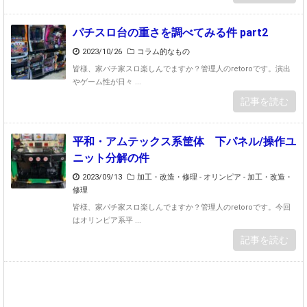
パチスロ台の重さを調べてみる件 part2
2023/10/26
コラム的なもの
皆様、家パチ家スロ楽しんでますか？管理人のretoroです。演出
やゲーム性が日々 ...
記事を読む
平和・アムテックス系筐体 下パネル/操作ユ
ニット分解の件
2023/09/13
加工・改造・修理 - オリンピア
-
加工・改造・
修理
皆様、家パチ家スロ楽しんでますか？管理人のretoroです。今回
はオリンピア系平 ...
記事を読む