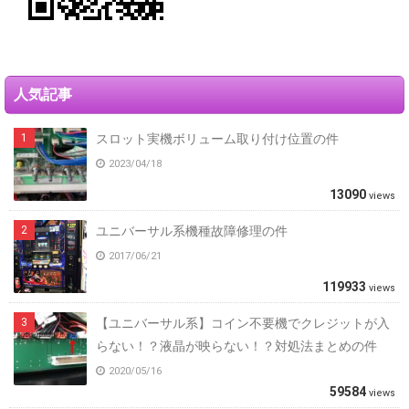
人気記事
スロット実機ボリューム取り付け位置の件
2023/04/18
13090
views
ユニバーサル系機種故障修理の件
2017/06/21
119933
views
【ユニバーサル系】コイン不要機でクレジットが入
らない！？液晶が映らない！？対処法まとめの件
2020/05/16
59584
views