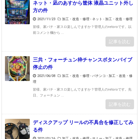
ネット・凪のあすから筐体 液晶ユニット外し
方の件
2021/11/23
加工・改造・修理 - ネット
-
加工・改造・修理
皆様、家パチ・家スロ楽しんでますか？管理人のretoroです。以
前コメント欄から ...
記事を読む
三共・フォーチュン枠チャンスボタンバイブ
停止の件
2021/06/08
加工・改造・修理 - パチンコ
-
加工・改造・修
理
皆様、家パチ・家スロ楽しんでますか？管理人のretoroです。先
日、フォーチュン ...
記事を読む
ディスクアップ リールの不具合を修正してみ
る件
2021/01/16
加工・改造・修理 - サミー
-
加工・改造・修理