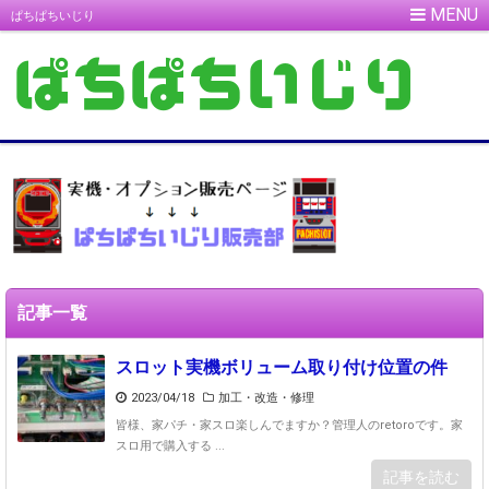
ぱちぱちいじり
記事一覧
スロット実機ボリューム取り付け位置の件
2023/04/18
加工・改造・修理
皆様、家パチ・家スロ楽しんでますか？管理人のretoroです。家
スロ用で購入する ...
記事を読む