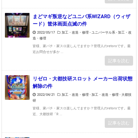
まどマギ叛逆などユニバ系WIZARD（ウィザ
ード）筐体画面点滅の件
2022/05/17
加工・改造・修理 - ユニバーサル系
-
加工・改
造・修理
皆様、家パチ・家スロ楽しんでますか？管理人のretoroです。最
近お問合せが多か ...
記事を読む
リゼロ・大都技研スロット メーカー出荷状態
解除の件
2022/04/21
加工・改造・修理
-
加工・改造・修理 - 大都技
研
皆様、家パチ・家スロ楽しんでますか？管理人のretoroです。最
近、大都技研「R ...
記事を読む