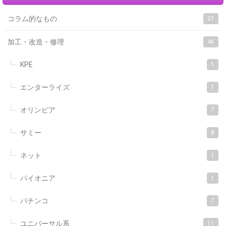
コラム的なもの
21
加工・改造・修理
46
KPE
1
エンターライズ
1
オリンピア
7
サミー
8
ネット
1
パイオニア
1
パチンコ
7
ユニバーサル系
11